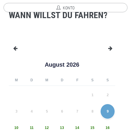
KONTO
WANN WILLST DU FAHREN?
August 2026
M
D
M
D
F
S
S
1
2
3
4
5
6
7
8
9
10
11
12
13
14
15
16