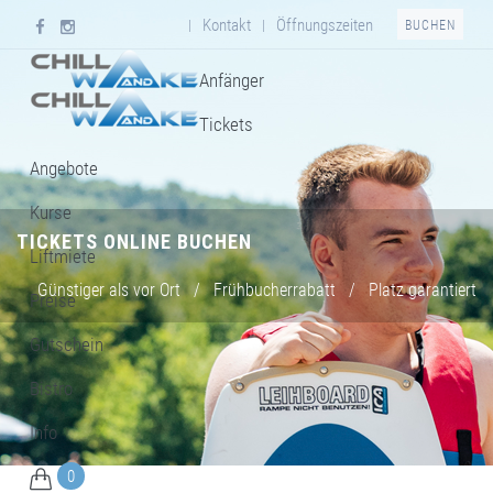
Kontakt
Öffnungszeiten
|
|
BUCHEN
Anfänger
Tickets
Angebote
Kurse
TICKETS ONLINE BUCHEN
Liftmiete
Günstiger als vor Ort
/
Frühbucherrabatt
/
Platz garantiert
Preise
Gutschein
Bistro
Info
0