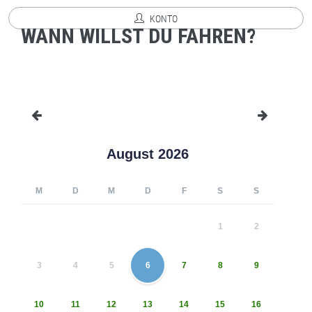
KONTO
WANN WILLST DU FAHREN?
August 2026
M
D
M
D
F
S
S
1
2
3
4
5
6
7
8
9
10
11
12
13
14
15
16