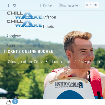
Kontakt
Öffnungszeiten
|
|
BUCHEN
Anfänger
Tickets
Angebote
Kurse
TICKETS ONLINE BUCHEN
Liftmiete
Günstiger als vor Ort
/
Frühbucherrabatt
/
Platz garantiert
Preise
Gutschein
Bistro
Info
0