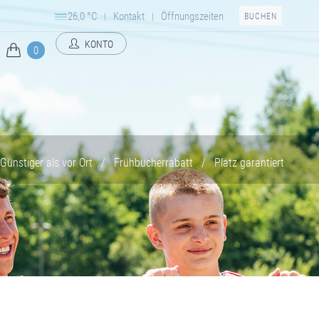
26,0 °C
Kontakt
Öffnungszeiten
|
|
BUCHEN
KONTO
0
Günstiger als vor Ort
/
Frühbucherrabatt
/
Platz garantiert