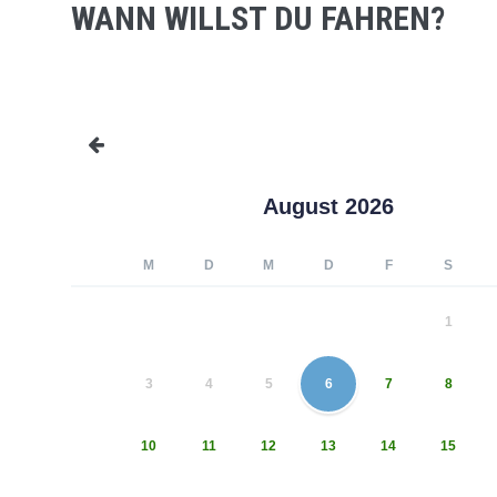
WANN WILLST DU FAHREN?
August 2026
M
D
M
D
F
S
1
3
4
5
6
7
8
10
11
12
13
14
15