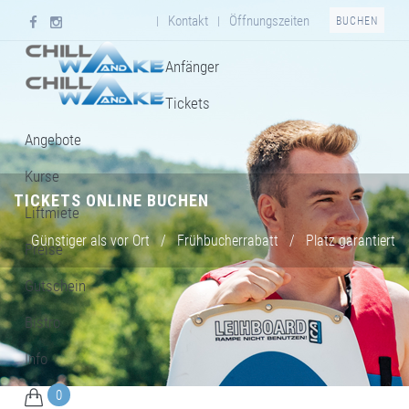
Kontakt
Öffnungszeiten
|
|
BUCHEN
Anfänger
Tickets
Angebote
Kurse
TICKETS ONLINE BUCHEN
Liftmiete
Günstiger als vor Ort
/
Frühbucherrabatt
/
Platz garantiert
Preise
Gutschein
Bistro
Info
0