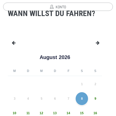
KONTO
WANN WILLST DU FAHREN?
August 2026
M
D
M
D
F
S
S
1
2
3
4
5
6
7
8
9
10
11
12
13
14
15
16