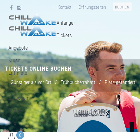
Kontakt
Öffnungszeiten
|
|
BUCHEN
Anfänger
Tickets
Angebote
Kurse
TICKETS ONLINE BUCHEN
Liftmiete
Günstiger als vor Ort
/
Frühbucherrabatt
/
Platz garantiert
Preise
Gutschein
Bistro
Info
0