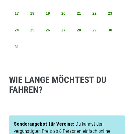
17
18
19
20
21
22
23
24
25
26
27
28
29
30
31
WIE LANGE MÖCHTEST DU
FAHREN?
Sonderangebot für Vereine:
Du kannst den
vergünstigten Preis ab 8 Personen einfach online