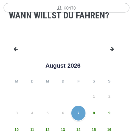
KONTO
WANN WILLST DU FAHREN?
August 2026
M
D
M
D
F
S
S
1
2
3
4
5
6
7
8
9
10
11
12
13
14
15
16