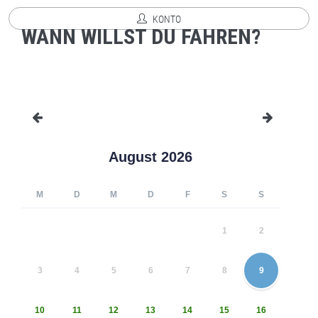
KONTO
WANN WILLST DU FAHREN?
August 2026
M
D
M
D
F
S
S
1
2
3
4
5
6
7
8
9
10
11
12
13
14
15
16