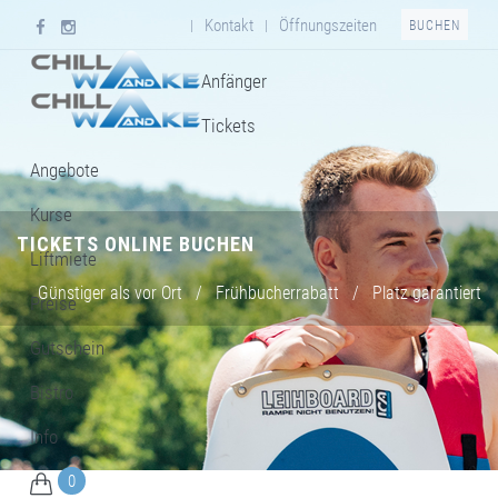
Kontakt
Öffnungszeiten
|
|
BUCHEN
Anfänger
Tickets
Angebote
Kurse
TICKETS ONLINE BUCHEN
Liftmiete
Günstiger als vor Ort
/
Frühbucherrabatt
/
Platz garantiert
Preise
Gutschein
Bistro
Info
0