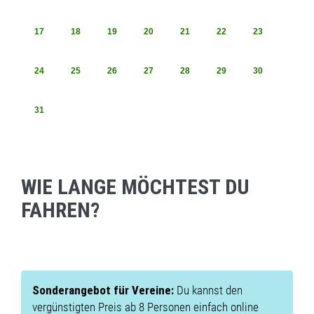
17
18
19
20
21
22
23
24
25
26
27
28
29
30
31
WIE LANGE MÖCHTEST DU
FAHREN?
Sonderangebot für Vereine:
Du kannst den
vergünstigten Preis ab 8 Personen einfach online