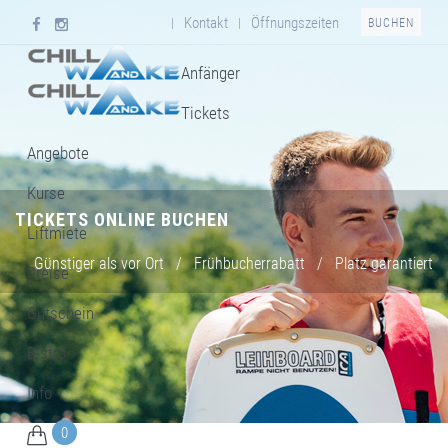
Kontakt
Öffnungszeiten
|
|
BUCHEN
Anfänger
Tickets
Angebote
Kurse
TICKETS ONLINE BUCHEN
Liftmiete
Günstiger als vor Ort
/
Frühbucherrabatt
/
Platz garantiert
Preise
Gutschein
Bistro
Info
0