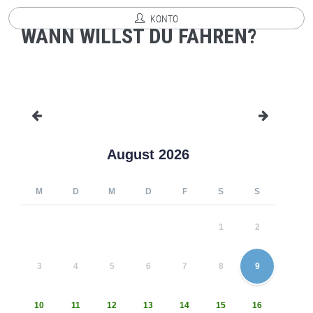
KONTO
WANN WILLST DU FAHREN?
August 2026
M
D
M
D
F
S
S
1
2
3
4
5
6
7
8
9
10
11
12
13
14
15
16