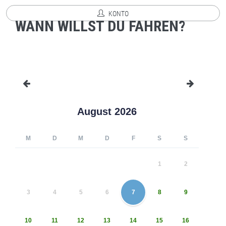
KONTO
WANN WILLST DU FAHREN?
August 2026
M
D
M
D
F
S
S
1
2
3
4
5
6
7
8
9
10
11
12
13
14
15
16