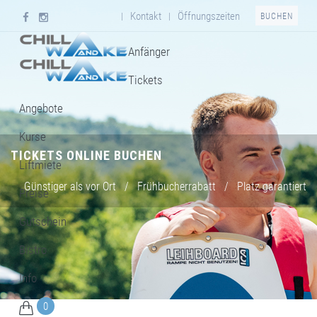
Kontakt
Öffnungszeiten
|
|
BUCHEN
Anfänger
Tickets
Angebote
Kurse
TICKETS ONLINE BUCHEN
Liftmiete
Günstiger als vor Ort
/
Frühbucherrabatt
/
Platz garantiert
Preise
Gutschein
Bistro
Info
0