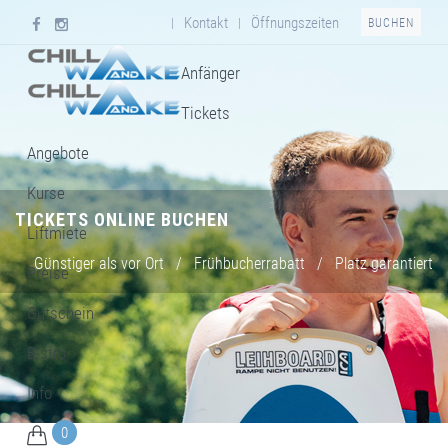
Kontakt
Öffnungszeiten
|
|
BUCHEN
Anfänger
Tickets
Angebote
Kurse
TICKETS ONLINE BUCHEN
Liftmiete
Günstiger als vor Ort
/
Frühbucherrabatt
/
Platz garantiert
Preise
Gutschein
Bistro
Info
0