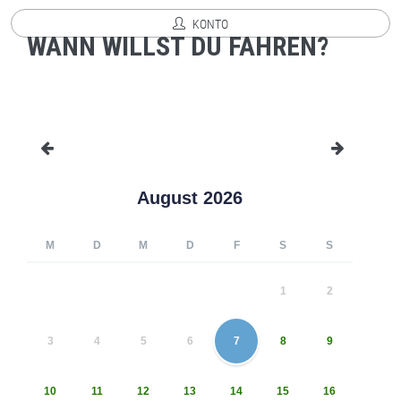
KONTO
WANN WILLST DU FAHREN?
August 2026
M
D
M
D
F
S
S
1
2
3
4
5
6
7
8
9
10
11
12
13
14
15
16