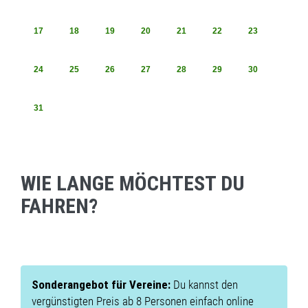
17
18
19
20
21
22
23
24
25
26
27
28
29
30
31
WIE LANGE MÖCHTEST DU
FAHREN?
Sonderangebot für Vereine:
Du kannst den
vergünstigten Preis ab 8 Personen einfach online