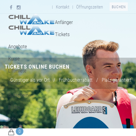
Kontakt
Öffnungszeiten
|
|
BUCHEN
Anfänger
Tickets
Angebote
Kurse
TICKETS ONLINE BUCHEN
Liftmiete
Günstiger als vor Ort
/
Frühbucherrabatt
/
Platz garantiert
Preise
Gutschein
Bistro
Info
0