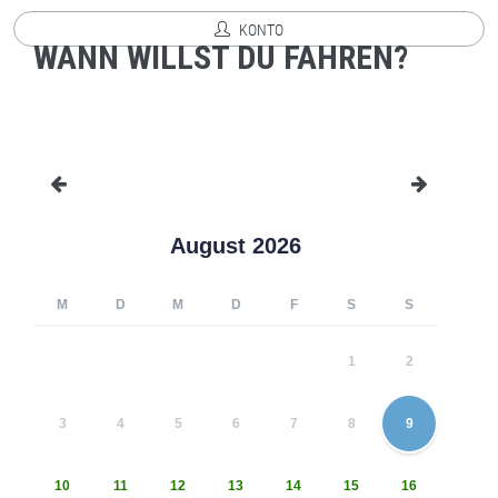
KONTO
WANN WILLST DU FAHREN?
August 2026
M
D
M
D
F
S
S
1
2
3
4
5
6
7
8
9
10
11
12
13
14
15
16