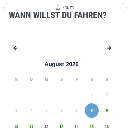
KONTO
WANN WILLST DU FAHREN?
August 2026
M
D
M
D
F
S
S
1
2
3
4
5
6
7
8
9
10
11
12
13
14
15
16