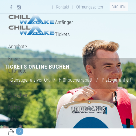
Kontakt
Öffnungszeiten
|
|
BUCHEN
Anfänger
Tickets
Angebote
Kurse
TICKETS ONLINE BUCHEN
Liftmiete
Günstiger als vor Ort
/
Frühbucherrabatt
/
Platz garantiert
Preise
Gutschein
Bistro
Info
0