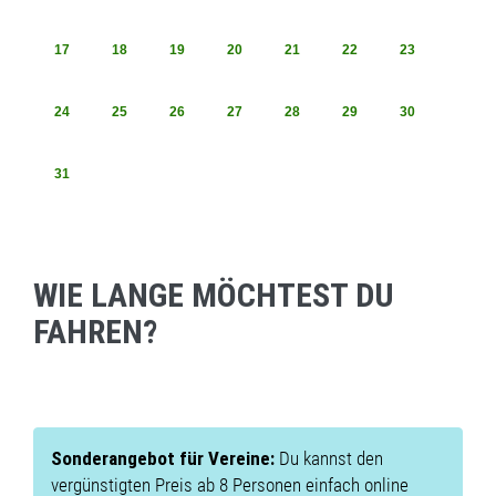
17
18
19
20
21
22
23
24
25
26
27
28
29
30
31
WIE LANGE MÖCHTEST DU
FAHREN?
Sonderangebot für Vereine:
Du kannst den
vergünstigten Preis ab 8 Personen einfach online