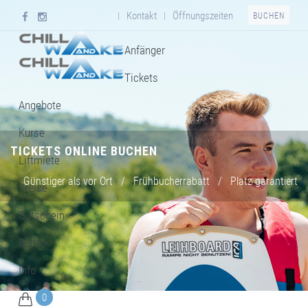
Kontakt
Öffnungszeiten
|
|
BUCHEN
Anfänger
Tickets
Angebote
Kurse
TICKETS ONLINE BUCHEN
Liftmiete
Günstiger als vor Ort
/
Frühbucherrabatt
/
Platz garantiert
Preise
Gutschein
Bistro
Info
0