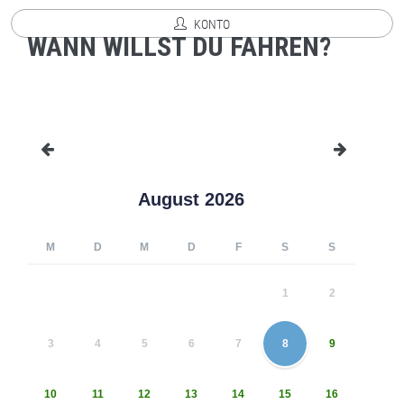
KONTO
WANN WILLST DU FAHREN?
August 2026
M
D
M
D
F
S
S
1
2
3
4
5
6
7
8
9
10
11
12
13
14
15
16