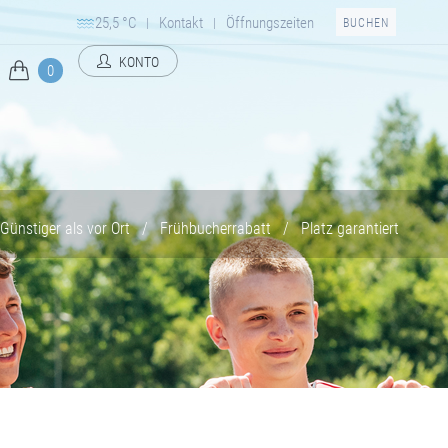
25,5 °C
Kontakt
Öffnungszeiten
|
|
BUCHEN
KONTO
0
Günstiger als vor Ort
/
Frühbucherrabatt
/
Platz garantiert