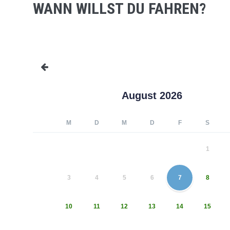
WANN WILLST DU FAHREN?
August 2026
M
D
M
D
F
S
1
3
4
5
6
7
8
10
11
12
13
14
15