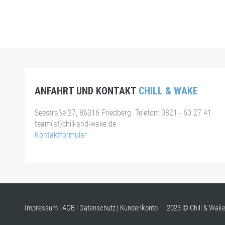
ANFAHRT UND KONTAKT
CHILL & WAKE
Seestraße 27, 86316 Friedberg. Telefon: 0821 - 60 27 41
team(at)chill-and-wake.de
Kontaktformular
Impressum
|
AGB
|
Datenschutz
|
Kundenkonto
2023 © Chill & Wak