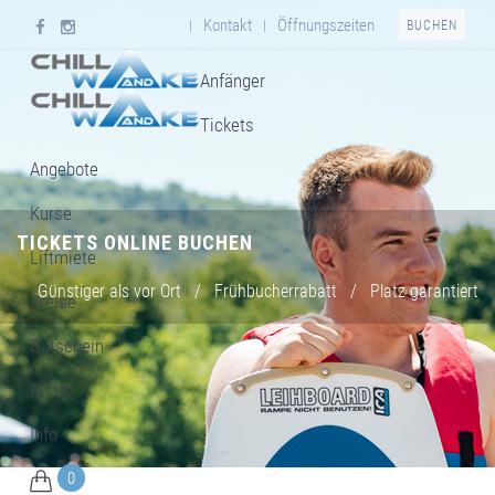
Kontakt
Öffnungszeiten
|
|
BUCHEN
Anfänger
Tickets
Angebote
Kurse
TICKETS ONLINE BUCHEN
Liftmiete
Günstiger als vor Ort
/
Frühbucherrabatt
/
Platz garantiert
Preise
Gutschein
Bistro
Info
0