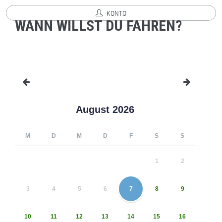
KONTO
WANN WILLST DU FAHREN?
August 2026
M
D
M
D
F
S
S
1
2
3
4
5
6
7
8
9
10
11
12
13
14
15
16