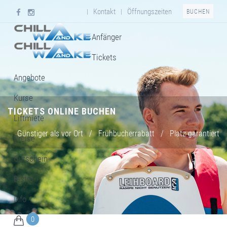
Kontakt
Öffnungszeiten
|
|
BUCHEN
Anfänger
Tickets
Angebote
Kurse
TICKETS ONLINE BUCHEN
Liftmiete
Günstiger als vor Ort
/
Frühbucherrabatt
/
Platz garantiert
Preise
Gutschein
Bistro
Info
0