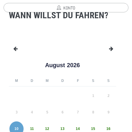
KONTO
WANN WILLST DU FAHREN?
August 2026
M
D
M
D
F
S
S
1
2
3
4
5
6
7
8
9
10
11
12
13
14
15
16