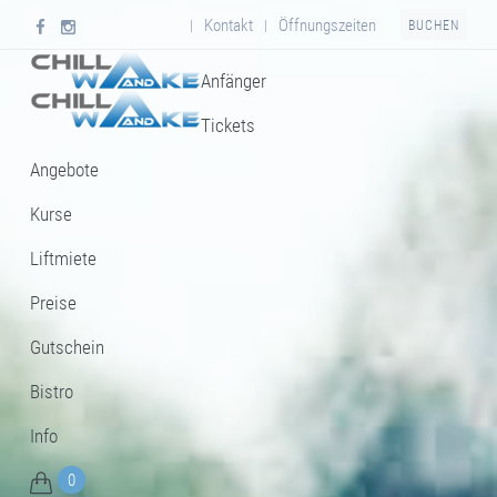
Kontakt
Öffnungszeiten
|
|
BUCHEN
Anfänger
Tickets
Angebote
Kurse
Liftmiete
Preise
Gutschein
Bistro
Info
0