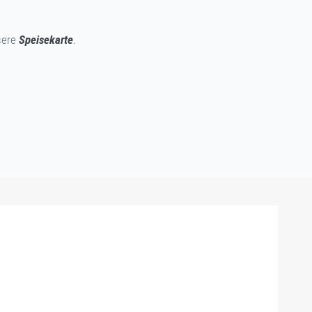
sere
Speisekarte
.