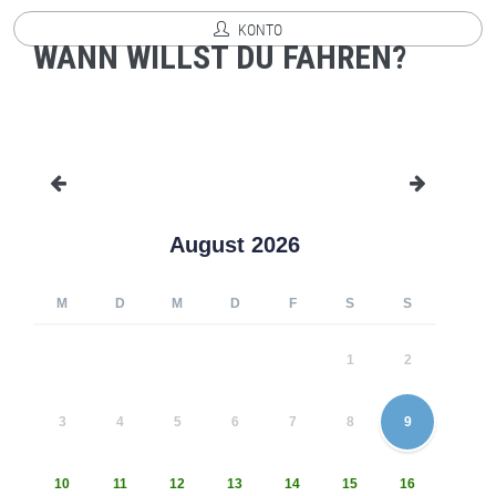
KONTO
WANN WILLST DU FAHREN?
August 2026
M
D
M
D
F
S
S
1
2
3
4
5
6
7
8
9
10
11
12
13
14
15
16