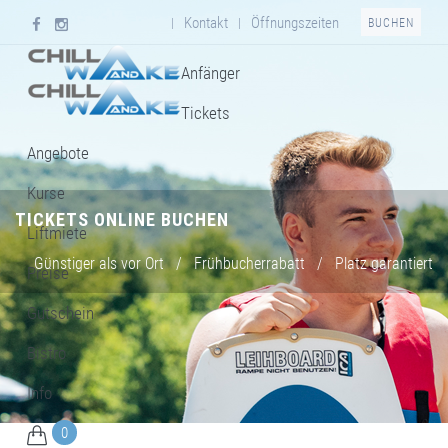
Kontakt
Öffnungszeiten
|
|
BUCHEN
Anfänger
Tickets
Angebote
Kurse
TICKETS ONLINE BUCHEN
Liftmiete
Günstiger als vor Ort
/
Frühbucherrabatt
/
Platz garantiert
Preise
Gutschein
Bistro
Info
0